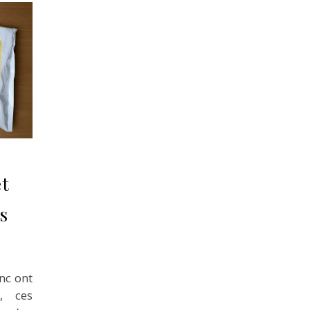
et
s
nc ont
, ces